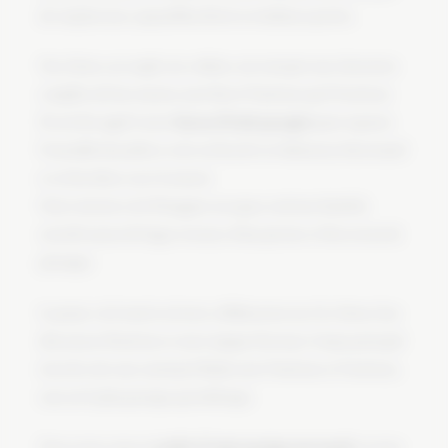
de cinq hectares, aujourd’hui divisé en résidences privées.
Nos clients, un couple avec enfants, ont entrepris une rénovation
complète de leur maison, aussi bien à l’intérieur qu’à l’extérieur.
Ils ont fait appel à notre
bureau d’étude paysagère
pour repenser
l’ensemble du jardin et créer un lieu de vie chaleureux, fonctionnel
et en lien direct avec la maison.
Notre mission a été d’imaginer un espace extérieur familial,
articulé autour de larges terrasses, d’une piscine et d’un terrain de
pétanque.
Le projet a été mené en étroite collaboration avec les clients, leur
décorateur d’intérieur et notre équipe d’artisans. L’enjeu principal
était de créer une continuité fluide entre l’intérieur et l’extérieur,
tant sur le plan pratique qu’esthétique.
Nous avons conçu un
jardin à l’esprit
garrigue provençale
, en nous