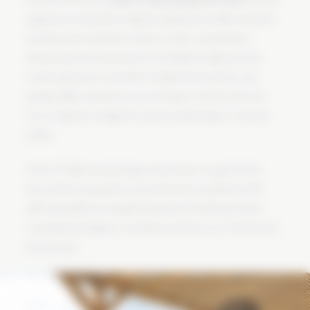
appuyant sur une palette végétale typiquement méditerranéenne,
aux floraisons saisonnières riches et variées. Les graminées,
choisies pour leur mouvement et leur légèreté, apportent une
touche spontanée et naturelle. L’intégration de rochers et de
grandes dalles minérales structure l’espace, crée des contrastes
avec le végétal et souligne le caractère authentique et vivant du
jardin.
Grâce à l’implication de chaque intervenant et au goût sûr de
notre cliente, la propriété a été entièrement transformée. Elle
offre aujourd’hui un exemple harmonieux de jardin provençal
contemporain, élégant et en parfaite résonance avec l’architecture
de la maison.