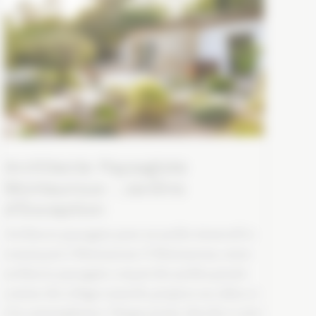
Architecte Paysagiste
Montauroux : Jardins
d’Exception
Architecte paysagiste pour un jardin immersif et
ressourçant à Montauroux À Montauroux, notre
architecte paysagiste conçoit des jardins pensés
comme des refuges naturels, propices au calme et
à la contemplation. Chaque projet cherche à créer