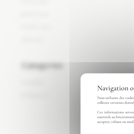
février 2026
janvier 2026
octobre 2025
août 2025
Categories
Actualités
Réalisations
Nous utilisons des cooki
collecter certaines donn
Ces informations serven
essentiels au fonctionnem
acceptez, refusez ou mod