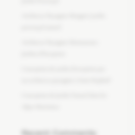
Jardin Provençal
Architecte Paysagiste Mougins | jardin
provençal naturel
Architecte Paysagiste Montauroux :
Jardins d’Exception
Conception de jardin d’exception par
un architecte paysagiste à Saint-Raphaël
Conception de Jardin Naturel dans les
Alpes-Maritimes
Recent Comments