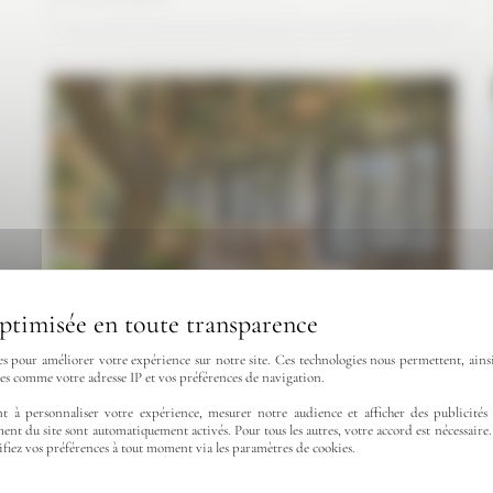
Paysagiste
Mougins
|
jardin
provençal
naturel
es pour améliorer votre expérience sur notre site. Ces technologies nous permettent, ainsi
ées comme votre adresse IP et vos préférences de navigation.
Conception de jardin
t à personnaliser votre expérience, mesurer notre audience et afficher des publicités 
d’exception par un architecte
ent du site sont automatiquement activés. Pour tous les autres, votre accord est nécessaire.
ifiez vos préférences à tout moment via les paramètres de cookies.
paysagiste à Saint-Raphaël